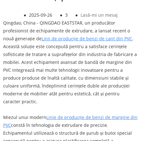
●
2025-09-26
●
3
●
Lasă-mi un mesaj
Qingdao, China - QINGDAO EASTSTAR, un producător
profesionist de echipamente de extrudare, a lansat recent o
nouă generație de
Linii de producție de benzi de cant din PVC
.
Această soluție este concepută pentru a satisface cerințele
sofisticate de tratare a suprafețelor din industria de fabricare a
mobilei. Acest echipament avansat de bandă de margine din
PVC integrează mai multe tehnologii inovatoare pentru a
produce produse de înaltă calitate, cu dimensiuni stabile și
culoare uniformă, îndeplinind cerințele duble ale producției
moderne de mobilier atât pentru estetică, cât și pentru
caracter practic.
Miezul unui modern
Linie de producție de benzi de margine din
PVC
constă în tehnologia de extrudare de precizie.
Echipamentul utilizează o structură de șurub și butoi special
concepută pentru a asigura plastificarea completă a