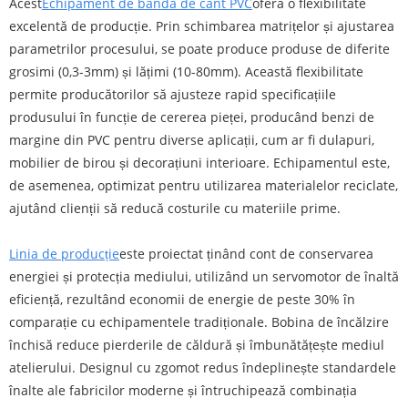
Acest
Echipament de bandă de cant PVC
oferă o flexibilitate
excelentă de producție. Prin schimbarea matrițelor și ajustarea
parametrilor procesului, se poate produce produse de diferite
grosimi (0,3-3mm) și lățimi (10-80mm). Această flexibilitate
permite producătorilor să ajusteze rapid specificațiile
produsului în funcție de cererea pieței, producând benzi de
margine din PVC pentru diverse aplicații, cum ar fi dulapuri,
mobilier de birou și decorațiuni interioare. Echipamentul este,
de asemenea, optimizat pentru utilizarea materialelor reciclate,
ajutând clienții să reducă costurile cu materiile prime.
Linia de producție
este proiectat ținând cont de conservarea
energiei și protecția mediului, utilizând un servomotor de înaltă
eficiență, rezultând economii de energie de peste 30% în
comparație cu echipamentele tradiționale. Bobina de încălzire
închisă reduce pierderile de căldură și îmbunătățește mediul
atelierului. Designul cu zgomot redus îndeplinește standardele
înalte ale fabricilor moderne și întruchipează combinația