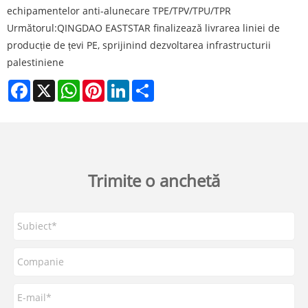
echipamentelor anti-alunecare TPE/TPV/TPU/TPR
Următorul:
QINGDAO EASTSTAR finalizează livrarea liniei de
producție de țevi PE, sprijinind dezvoltarea infrastructurii
palestiniene
Facebook
X
WhatsApp
Pinterest
LinkedIn
Share
Trimite o anchetă