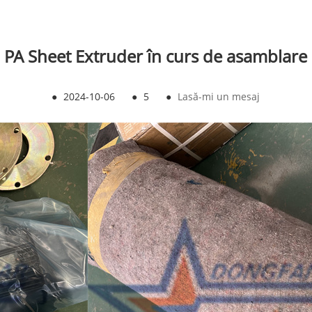
PA Sheet Extruder în curs de asamblare
●
2024-10-06
●
5
●
Lasă-mi un mesaj