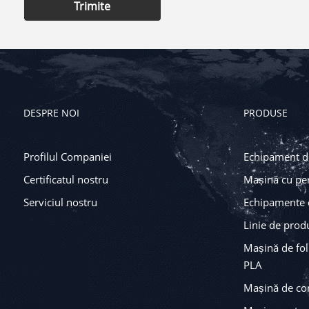
Trimite
DESPRE NOI
PRODUSE
Profilul Companiei
Echipament de
Certificatul nostru
Mașină cu pe
Serviciul nostru
Echipamente 
Linie de prod
Mașină de fol
PLA
Mașină de con