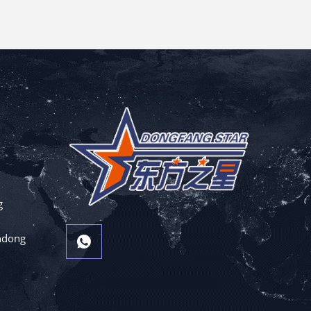
g
andong