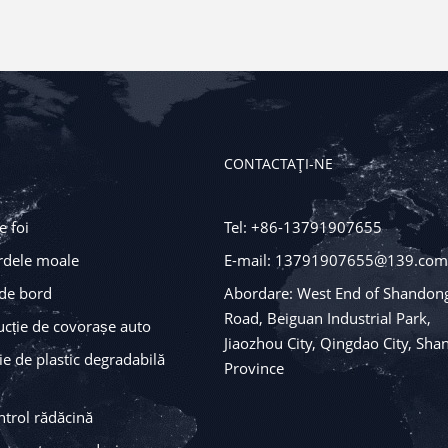
CONTACTAŢI-NE
 foi
Tel: +86-13791907655
rdele moale
E-mail: 13791907655@139.com
de bord
Abordare: West End of Shandon
Road, Beiguan Industrial Park,
ucție de covorașe auto
Jiaozhou City, Qingdao City, Sh
ie de plastic degradabilă
Province
trol rădăcină