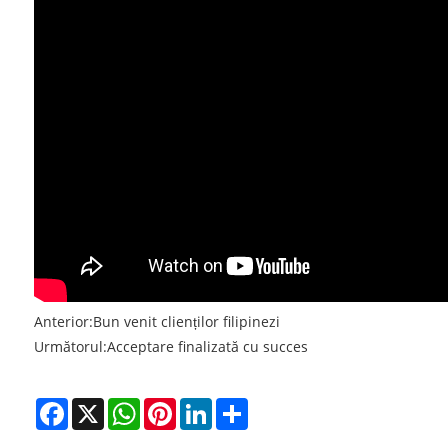
Anterior:
Bun venit clienților filipinezi
Următorul:
Acceptare finalizată cu succes
Facebook
X
WhatsApp
Pinterest
LinkedIn
Share