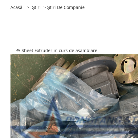
Acasă
>
Știri
>
Știri De Companie
PA Sheet Extruder în curs de asamblare